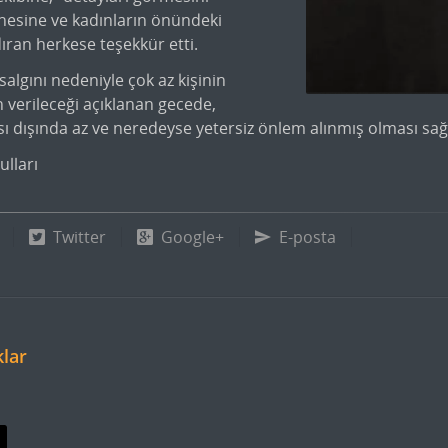
nnesine ve kadınların önündeki
dıran herkese teşekkür etti.
algını nedeniyle çok az kişinin
in verileceği açıklanan gecede,
ısı dışında az ve neredeyse yetersiz önlem alınmış olması sağl
lları
Twitter
Google+
E-posta
klar