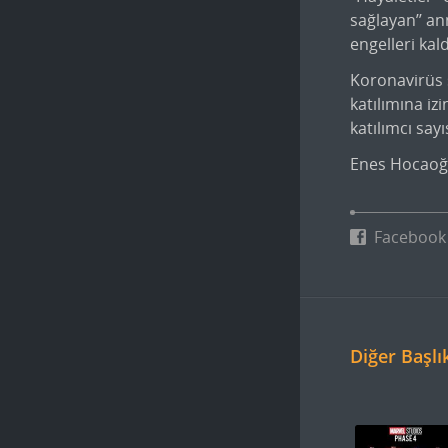
sağlayan’’ a
engelleri kal
Koronavirüs s
katılımına iz
katılımcı say
Enes Hocaoğu
Facebook
Diğer Başlı