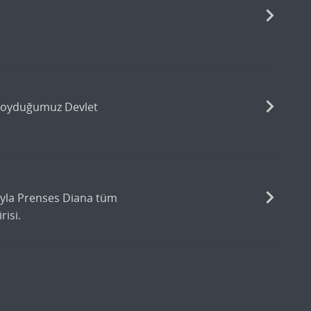
a koyduğumuz Devlet
dıyla Prenses Diana tüm
risi.