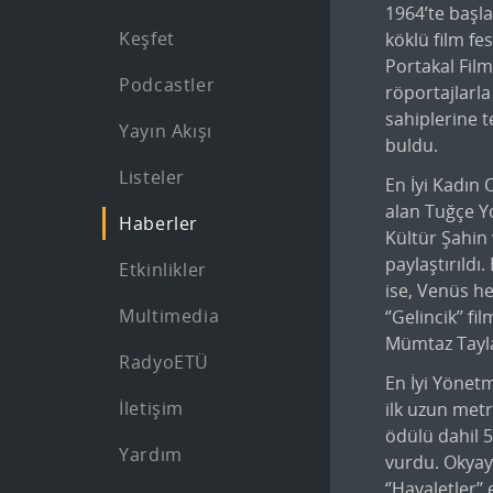
1964’te başla
Keşfet
köklü film fes
Portakal Film
Podcastler
röportajlarla
sahiplerine t
Yayın Akışı
buldu.
Listeler
En İyi Kadın 
alan Tuğçe Yo
Haberler
Kültür Şahin
paylaştırıldı
Etkinlikler
ise, Venüs he
Multimedia
‘’Gelincik’’ 
Mümtaz Tayl
RadyoETÜ
En İyi Yönet
İletişim
ilk uzun metra
ödülü dahil 
Yardım
vurdu. Okyay
‘’Hayaletler’’