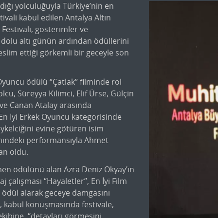
dığı yolculuğuyla Türkiye’nin en
tivali kabul edilen Antalya Altın
 Festivali, gösterimler ve
 dolu altı günün ardından ödüllerini
eslim ettiği görkemli bir geceyle son
Oyuncu ödülü ‘’Çatlak’’ filminde rol
lcu, Süreyya Kilimci, Elif Ürse, Gülçin
 ve Canan Atalay arasında
. En İyi Erkek Oyuncu kategorisinde
ykelciğini evine götüren isim
filmindeki performansıyla Ahmet
an oldu.
men ödülünü alan Azra Deniz Okyay’ın
j çalışması ‘’Hayaletler’’, En İyi Film
5 ödül alarak geceye damgasını
, kabul konuşmasında festivale,
 ekibine, ‘’detayları görmesini