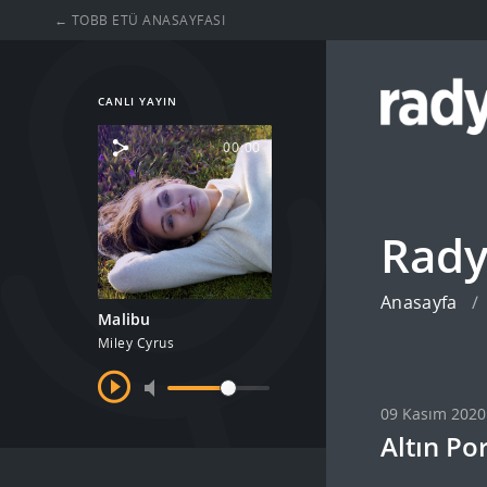
← TOBB ETÜ ANASAYFASI
RadtoET
CANLI YAYIN
00:00
Rady
Anasayfa
Malibu
Miley Cyrus
09 Kasım 2020
Altın Po