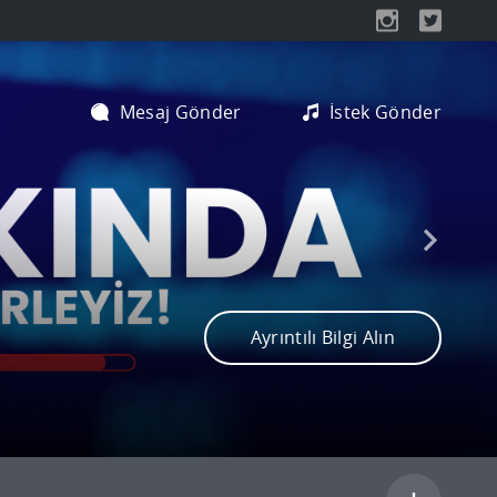
Türkiye'nin En Dinamik Radyo Kanalı
Mesaj Gönder
İstek Gönder
Ayrıntılı Bilgi Alın
CEM YILMAZ