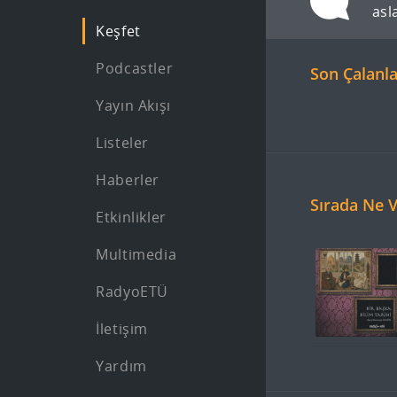
asl
Keşfet
pre
nex
Podcastler
Son Çalanl
Yayın Akışı
Listeler
Haberler
Sırada Ne 
Etkinlikler
Multimedia
RadyoETÜ
İletişim
Yardım