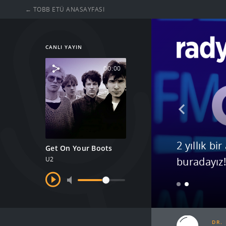
← TOBB ETÜ ANASAYFASI
RadtoET
CANLI YAYIN
00:00
2 yıllık b
Dünya Radyo Günü Özel
Get On Your Boots
U2
buradayız
DR.