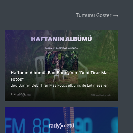
Tümünü Göster
Haftanın Albümü: Bad Bunny’nin "Debi Tirar Mas
Fotos"
Bad Bunny, Debi Tirar Mas Fotos albümüyle Latin ezgilerini ve duygusal temaları harmanlıyor. Hareketli başlayıp sakin bir tona geçen albüm, aşkın farklı evrelerini yansıtıyor.
1 yıl önce