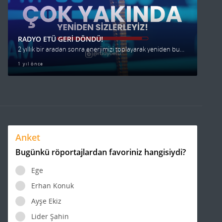
RADYO ETÜ GERİ DÖNDÜ!
2 yıllık bir aradan sonra enerjimizi toplayarak yeniden buradayız!
1 yıl önce
Anket
Bugünkü röportajlardan favoriniz hangisiydi?
Ege
Erhan Konuk
Ayşe Ekiz
Lider Şahin