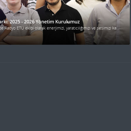
arkı: 2025 - 2026 Yönetim Kurulumuz
Yeni dönemde Radyo ETÜ ekibi olarak enerjimizi, yaratıcılığımızı ve sesimizi kampüse taşıyoruz. Radyo yayınları, etkinlikler ve sürpriz projelerle dolu bir yıl bizi bekliyor!