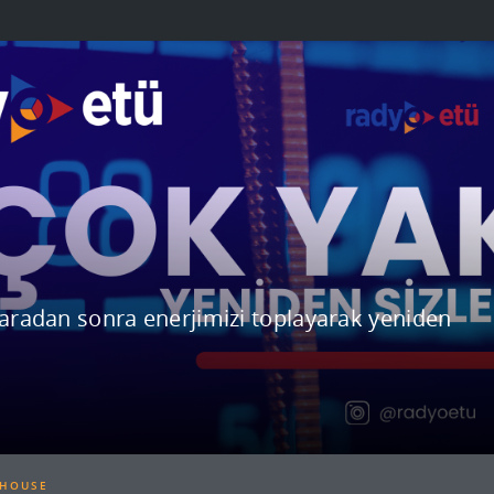
Ü
ir aradan sonra enerjimizi toplayarak yeniden
!
 HOUSE